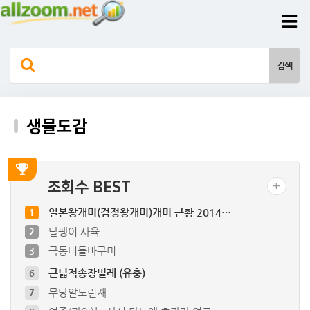
생물도감
조회수 BEST
일본왕개미(검정왕개미)개미 근황 2014…
1
달팽이 사육
2
극동버들바구미
3
큰넓적송장벌레 (유충)
6
무당알노린재
7