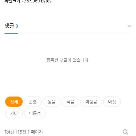
파일크기
: 367,960 bytes
댓글
0
등록된 댓글이 없습니다.
전체
곤충
동물
식물
미생물
버섯
기타
미동정
Total 115건
1 페이지