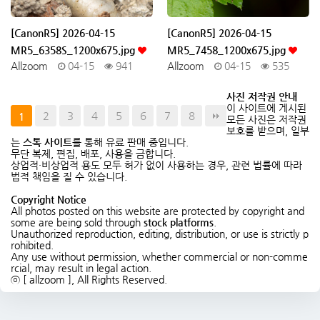
[CanonR5] 2026-04-15
[CanonR5] 2026-04-15
MR5_6358S_1200x675.jpg
MR5_7458_1200x675.jpg
Allzoom
04-15
941
Allzoom
04-15
535
사진 저작권 안내
이 사이트에 게시된
2
3
4
5
6
7
8
1
모든 사진은 저작권
보호를 받으며, 일부
는
스톡 사이트
를 통해 유료 판매 중입니다.
무단 복제, 편집, 배포, 사용을 금합니다.
상업적·비상업적 용도 모두 허가 없이 사용하는 경우, 관련 법률에 따라
법적 책임을 질 수 있습니다.
Copyright Notice
All photos posted on this website are protected by copyright and
some are being sold through
stock platforms
.
Unauthorized reproduction, editing, distribution, or use is strictly p
rohibited.
Any use without permission, whether commercial or non-comme
rcial, may result in legal action.
ⓒ [ allzoom ], All Rights Reserved.