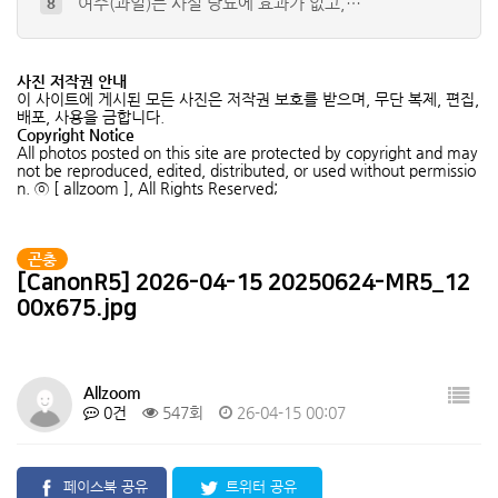
여주(과일)는 사실 당뇨에 효과가 없고,…
8
배저녁나방 유충
9
풀색노린재약충 ( Nezara anten…
10
사진 저작권 안내
청솔귀뚜라미
4
이 사이트에 게시된 모든 사진은 저작권 보호를 받으며, 무단 복제, 편집,
배포, 사용을 금합니다.
참긴더듬이잎벌레
5
Copyright Notice
All photos posted on this site are protected by copyright and may
큰넓적송장벌레 (유충)
6
not be reproduced, edited, distributed, or used without permissio
n. ⓒ [ allzoom ], All Rights Reserved;
곤충
[CanonR5] 2026-04-15 20250624-MR5_12
00x675.jpg
Allzoom
0건
547회
26-04-15 00:07
페이스북 공유
트위터 공유