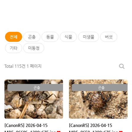
전체
곤충
동물
식물
미생물
버섯
기타
미동정
Total 115건
1 페이지
곤충
곤충
[CanonR5] 2026-04-15
[CanonR5] 2026-04-15