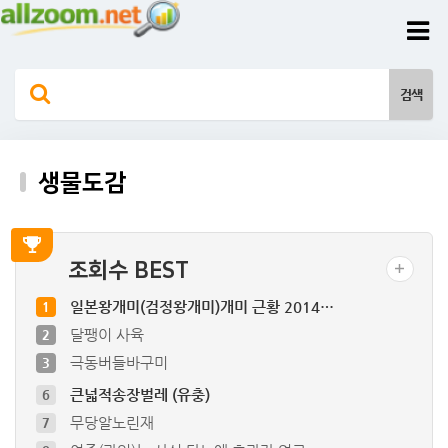
생물도감
조회수 BEST
일본왕개미(검정왕개미)개미 근황 2014…
1
달팽이 사육
2
극동버들바구미
3
큰넓적송장벌레 (유충)
6
무당알노린재
7
여주(과일)는 사실 당뇨에 효과가 없고,…
8