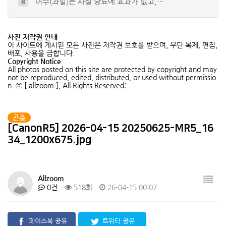
배저녁나방 유충
9
풀색노린재약충 ( Nezara anten…
10
사진 저작권 안내
청솔귀뚜라미
4
이 사이트에 게시된 모든 사진은 저작권 보호를 받으며, 무단 복제, 편집,
배포, 사용을 금합니다.
참긴더듬이잎벌레
5
Copyright Notice
큰넓적송장벌레 (유충)
6
All photos posted on this site are protected by copyright and may
not be reproduced, edited, distributed, or used without permissio
n. ⓒ [ allzoom ], All Rights Reserved;
곤충
[CanonR5] 2026-04-15 20250625-MR5_16
34_1200x675.jpg
Allzoom
0건
518회
26-04-15 00:07
페이스북 공유
트위터 공유