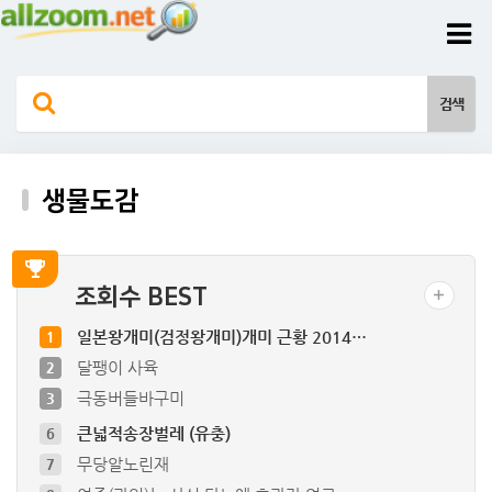
생물도감
조회수 BEST
일본왕개미(검정왕개미)개미 근황 2014…
1
달팽이 사육
2
극동버들바구미
3
큰넓적송장벌레 (유충)
6
무당알노린재
7