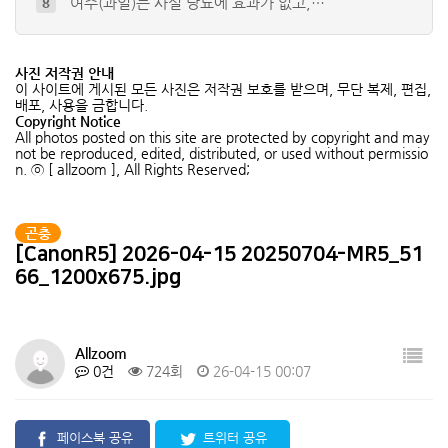
여주(과일)는 사실 당뇨에 효과가 없고,…
8
배저녁나방 유충
9
풀색노린재약충 ( Nezara anten…
10
사진 저작권 안내
청솔귀뚜라미
4
이 사이트에 게시된 모든 사진은 저작권 보호를 받으며, 무단 복제, 편집,
배포, 사용을 금합니다.
참긴더듬이잎벌레
5
Copyright Notice
All photos posted on this site are protected by copyright and may
큰넓적송장벌레 (유충)
6
not be reproduced, edited, distributed, or used without permissio
n. ⓒ [ allzoom ], All Rights Reserved;
곤충
[CanonR5] 2026-04-15 20250704-MR5_51
66_1200x675.jpg
Allzoom
0건
724회
26-04-15 00:07
페이스북 공유
트위터 공유