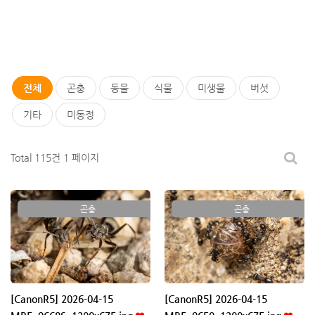
전체
곤충
동물
식물
미생물
버섯
기타
미동정
Total 115건
1 페이지
곤충
곤충
[CanonR5] 2026-04-15
[CanonR5] 2026-04-15