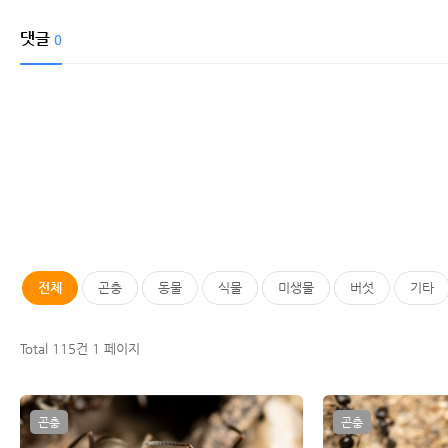
댓글
0
전체
곤충
동물
식물
미생물
버섯
기타
Total 115건
1 페이지
곤충
곤충