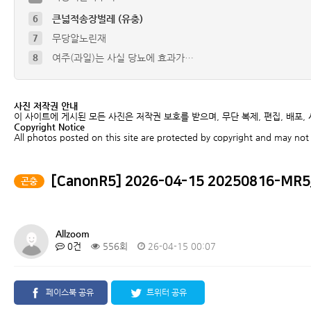
7
무당알노린재
8
여주(과일)는 사실 당뇨에 효과가…
9
배저녁나방 유충
10
풀색노린재약충 ( Nezara a…
4
청솔귀뚜라미
사진 저작권 안내
5
참긴더듬이잎벌레
이 사이트에 게시된 모든 사진은 저작권 보호를 받으며, 무단 복제, 편집, 배포,
Copyright Notice
6
큰넓적송장벌레 (유충)
All photos posted on this site are protected by copyright and may not 
[CanonR5] 2026-04-15 20250816-MR5
곤충
Allzoom
0건
556회
26-04-15 00:07
페이스북 공유
트위터 공유