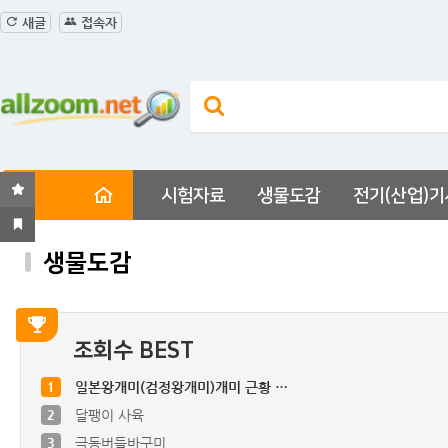
새글
접속자
시험자료
생물도감
전기(산업)기
생물도감
조회수 BEST
1
일본왕개미(검정왕개미)개미 근황 …
2
달팽이 사육
3
극동버들바구미