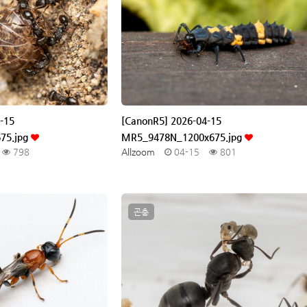
-15
[CanonR5] 2026-04-15
75.jpg
MR5_9478N_1200x675.jpg
798
Allzoom
04-15
801
곤충