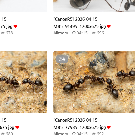
-15
[CanonR5] 2026-04-15
75.jpg
MR5_9149S_1200x675.jpg
678
Allzoom
04-15
696
곤충
-15
[CanonR5] 2026-04-15
675.jpg
MR5_7798S_1200x675.jpg
680
Allzoom
04-15
692