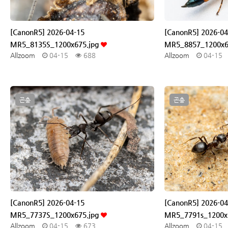
[CanonR5] 2026-04-15
[CanonR5] 2026-04
MR5_8135S_1200x675.jpg
MR5_8857_1200x6
Allzoom
04-15
688
Allzoom
04-15
곤충
곤충
[CanonR5] 2026-04-15
[CanonR5] 2026-04
MR5_7737S_1200x675.jpg
MR5_7791s_1200x
Allzoom
04-15
673
Allzoom
04-15