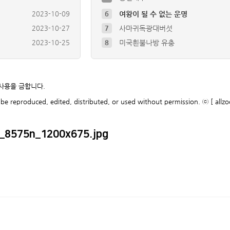
2023-10-27
7
사마귀독광대버섯
2023-10-25
8
미국흰불나방 유충
2023-10-09
9
풀색노린재약충 ( Nezara a…
2023-10-09
10
배저녁나방 유충
2018-09-06
4
극동등에잎벌` Arge simil…
2023-10-11
5
초대형 진드기 발견
 사용을 금합니다.
2023-10-09
6
여왕이 될 수 없는 운명
be reproduced, edited, distributed, or used without permission. ⓒ [ allzo
_8575n_1200x675.jpg