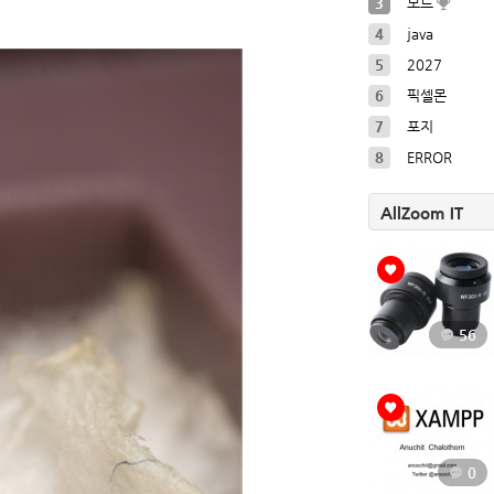
3
모드
4
java
5
2027
6
픽셀몬
7
포지
8
ERROR
AllZoom IT
56
0