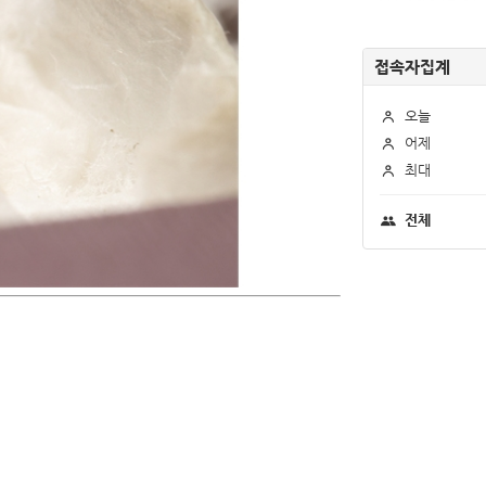
접속자집계
오늘
어제
최대
전체