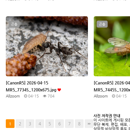
곤충
곤충
[CanonR5] 2026-04-15
[CanonR5] 2026-04
MR5_7734S_1200x675.jpg
MR5_7445S_1200x
Allzoom
04-15
704
Allzoom
04-15
사진 저작권 안내
이 사이트에 게시된 모
2
3
4
5
6
7
8
1
무단 복제, 편집, 배포,
상업적·비상업적 용도 모