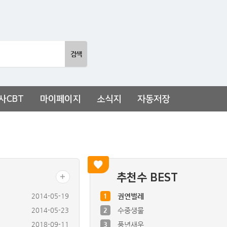
사CBT
마이페이지
소식지
자동저장
추천수 BEST
2014-05-19
1
권연벌레
2014-05-23
2
수중생물
2018-09-11
3
풍년새우