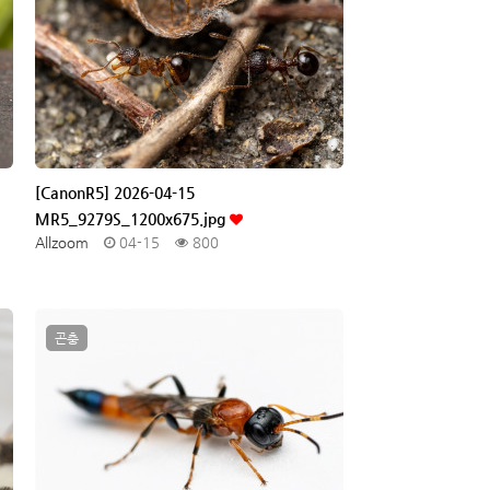
[CanonR5] 2026-04-15
MR5_9279S_1200x675.jpg
Allzoom
04-15
800
곤충