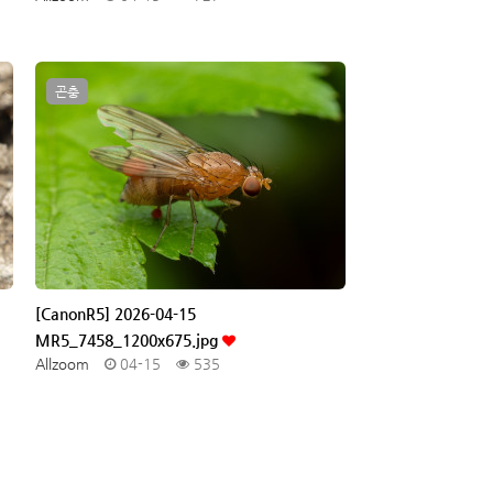
곤충
[CanonR5] 2026-04-15
MR5_7458_1200x675.jpg
Allzoom
04-15
535