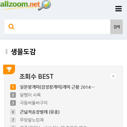
생물도감
조회수 BEST
일본왕개미(검정왕개미)개미 근황 2014…
1
달팽이 사육
2
극동버들바구미
3
큰넓적송장벌레 (유충)
6
무당알노린재
7
여주(과일)는 사실 당뇨에 효과가 없고,…
8