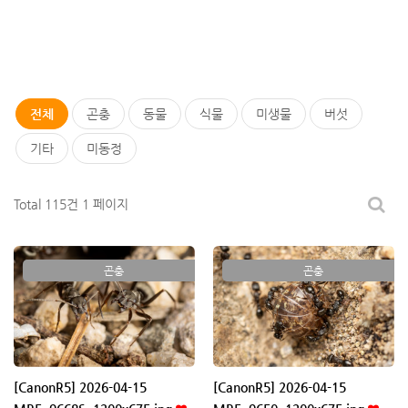
전체
곤충
동물
식물
미생물
버섯
기타
미동정
Total 115건
1 페이지
곤충
곤충
[CanonR5] 2026-04-15
[CanonR5] 2026-04-15