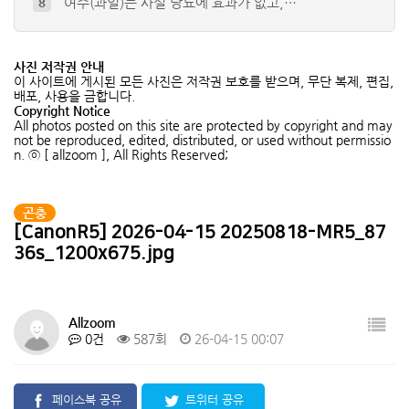
배저녁나방 유충
9
풀색노린재약충 ( Nezara anten…
10
사진 저작권 안내
청솔귀뚜라미
4
이 사이트에 게시된 모든 사진은 저작권 보호를 받으며, 무단 복제, 편집,
배포, 사용을 금합니다.
참긴더듬이잎벌레
5
Copyright Notice
큰넓적송장벌레 (유충)
6
All photos posted on this site are protected by copyright and may
not be reproduced, edited, distributed, or used without permissio
n. ⓒ [ allzoom ], All Rights Reserved;
곤충
[CanonR5] 2026-04-15 20250818-MR5_87
36s_1200x675.jpg
Allzoom
0건
587회
26-04-15 00:07
페이스북 공유
트위터 공유