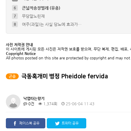
7
무당알노린재
8
여주(과일)는 사실 당뇨에 효과가…
9
배저녁나방 유충
10
풀색노린재약충 ( Nezara a…
4
청솔귀뚜라미
사진 저작권 안내
5
참긴더듬이잎벌레
이 사이트에 게시된 모든 사진은 저작권 보호를 받으며, 무단 복제, 편집, 배포,
Copyright Notice
6
큰넓적송장벌레 (유충)
All photos posted on this site are protected by copyright and may not 
극동혹개미 병정 Pheidole fervida
곤충
낙엽타는향기
0건
1,374회
25-06-04 11:43
페이스북 공유
트위터 공유