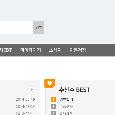
사CBT
마이페이지
소식지
자동저장
추천수 BEST
2014-05-19
1
권연벌레
2014-05-23
2
수중생물
2018-09-11
3
풍년새우