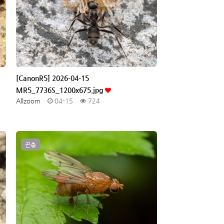
[CanonR5] 2026-04-15
MR5_7736S_1200x675.jpg
Allzoom
04-15
724
곤충