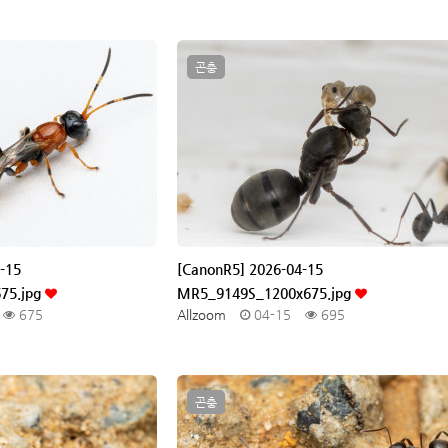
곤충
-15
[CanonR5] 2026-04-15
75.jpg
MR5_9149S_1200x675.jpg
675
Allzoom
04-15
695
곤충