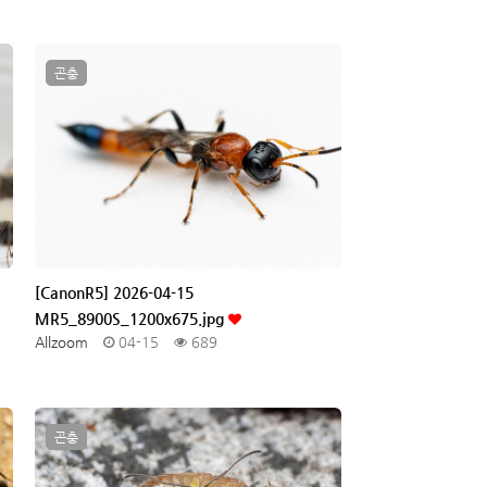
곤충
[CanonR5] 2026-04-15
MR5_8900S_1200x675.jpg
Allzoom
04-15
689
곤충