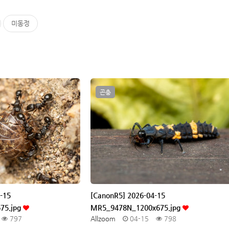
미동정
곤충
-15
[CanonR5] 2026-04-15
75.jpg
MR5_9478N_1200x675.jpg
797
Allzoom
04-15
798