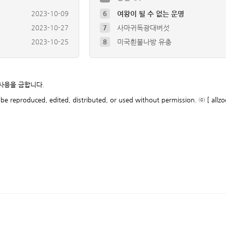
2023-10-27
7
사마귀독광대버섯
2023-10-25
8
미국흰불나방 유충
2023-10-09
9
풀색노린재약충 ( Nezara a…
2023-10-09
10
배저녁나방 유충
2018-09-06
4
극동등에잎벌` Arge simil…
2023-10-11
5
초대형 진드기 발견
 사용을 금합니다.
2023-10-09
6
여왕이 될 수 없는 운명
be reproduced, edited, distributed, or used without permission. ⓒ [ allzo