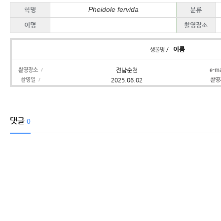
Pheidole
fervida
학명
분류
이명
촬영장소
이름
/
생물명
촬영장소
전남순천
e-m
/
촬영일
2025.06.02
촬
/
댓글
0