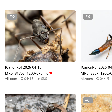
곤충
곤충
[CanonR5] 2026-04-15
[CanonR5] 2026-04
MR5_8135S_1200x675.jpg
MR5_8857_1200x6
Allzoom
04-15
686
Allzoom
04-15
곤충
곤충