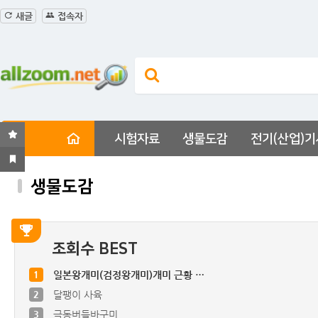
새글
접속자
시험자료
생물도감
전기(산업)기
생물도감
조회수 BEST
1
일본왕개미(검정왕개미)개미 근황 …
2
달팽이 사육
3
극동버들바구미