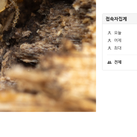
접속자집계
오늘
어제
최대
전체