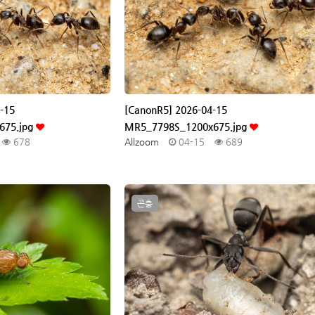
-15
[CanonR5] 2026-04-15
675.jpg
MR5_7798S_1200x675.jpg
678
Allzoom
04-15
689
곤충