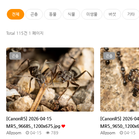
전체
곤충
동물
식물
미생물
버섯
기타
Total 115건
1 페이지
곤충
곤충
[CanonR5] 2026-04-15
[CanonR5] 2026-04
MR5_9668S_1200x675.jpg
MR5_9650_1200x6
Allzoom
04-15
789
Allzoom
04-15