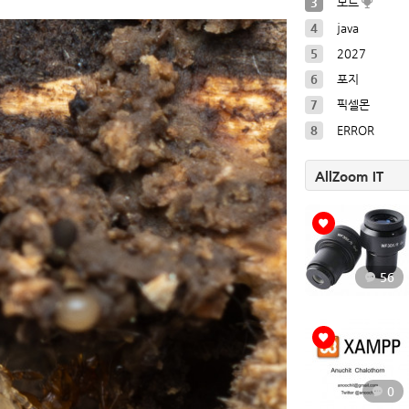
3
모드
4
java
5
2027
6
포지
7
픽셀몬
8
ERROR
AllZoom IT
56
0