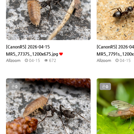
[CanonR5] 2026-04-15
[CanonR5] 2026-04
MR5_7737S_1200x675.jpg
MR5_7791s_1200x
Allzoom
04-15
672
Allzoom
04-15
곤충
곤충