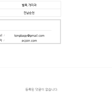
벌목,개미과
전남순천
ail
tongbagy@gmail.com
/
영자
pcjoin.com
/
등록된 댓글이 없습니다.