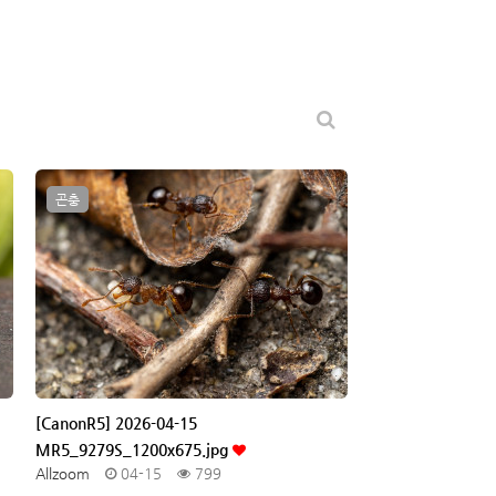
곤충
[CanonR5] 2026-04-15
MR5_9279S_1200x675.jpg
Allzoom
04-15
799