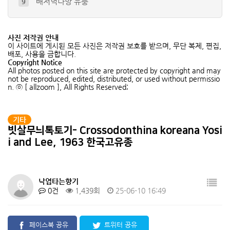
풀색노린재약충 ( Nezara anten…
10
청솔귀뚜라미
4
사진 저작권 안내
참긴더듬이잎벌레
5
이 사이트에 게시된 모든 사진은 저작권 보호를 받으며, 무단 복제, 편집,
배포, 사용을 금합니다.
큰넓적송장벌레 (유충)
6
Copyright Notice
무당알노린재
All photos posted on this site are protected by copyright and may
7
not be reproduced, edited, distributed, or used without permissio
n. ⓒ [ allzoom ], All Rights Reserved;
기타
빗살무늬톡토기- Crossodonthina koreana Yosi
i and Lee, 1963 한국고유종
낙엽타는향기
0건
1,439회
25-06-10 16:49
페이스북 공유
트위터 공유