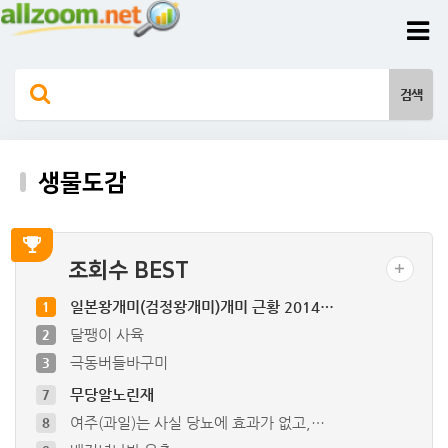
생물도감
조회수 BEST
일본왕개미(검정왕개미)개미 근황 2014…
1
달팽이 사육
2
극동버들바구미
3
무당알노린재
7
여주(과일)는 사실 당뇨에 효과가 없고,…
8
배저녁나방 유충
9