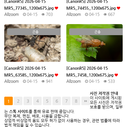
[CanonR5] 2026-04-15
[CanonR5] 2026-04-15
MR5_7734S_1200x675.jpg
MR5_7445S_1200x675.jpg
Allzoom
04-15
703
Allzoom
04-15
667
곤충
곤충
[CanonR5] 2026-04-15
[CanonR5] 2026-04-15
MR5_6358S_1200x675.jpg
MR5_7458_1200x675.jpg
Allzoom
04-15
941
Allzoom
04-15
533
사진 저작권 안내
이 사이트에 게시된
2
3
4
5
6
7
8
1
모든 사진은 저작권
보호를 받으며, 일부
는
스톡 사이트
를 통해 유료 판매 중입니다.
무단 복제, 편집, 배포, 사용을 금합니다.
상업적·비상업적 용도 모두 허가 없이 사용하는 경우, 관련 법률에 따라
법적 책임을 질 수 있습니다.