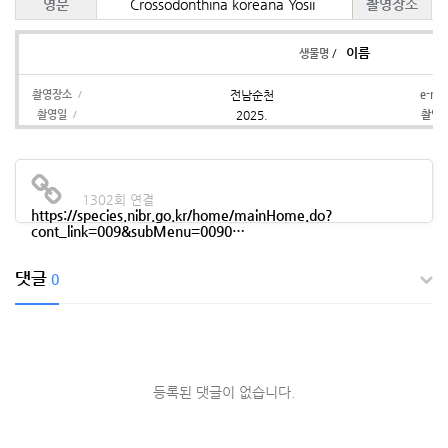
영문
Crossodonthina koreana Yosii
촬영장소
이름
/
생물명
촬영장소
전남순천
e-ma
/
촬영일
2025.
촬영
/
1302회 연결
https://species.nibr.go.kr/home/mainHome.do?
cont_link=009&subMenu=0090…
댓글
0
등록된 댓글이 없습니다.