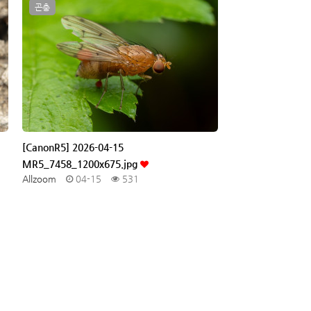
곤충
[CanonR5] 2026-04-15
MR5_7458_1200x675.jpg
Allzoom
04-15
531