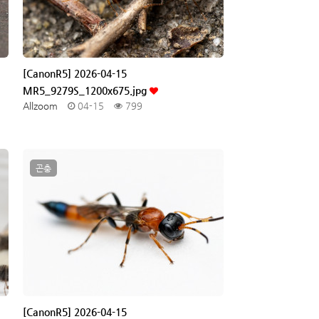
[CanonR5] 2026-04-15
MR5_9279S_1200x675.jpg
Allzoom
04-15
799
곤충
[CanonR5] 2026-04-15