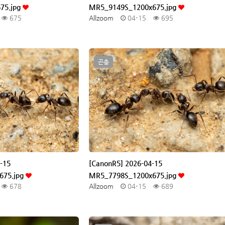
75.jpg
MR5_9149S_1200x675.jpg
675
Allzoom
04-15
695
곤충
-15
[CanonR5] 2026-04-15
675.jpg
MR5_7798S_1200x675.jpg
678
Allzoom
04-15
689