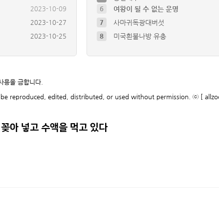
2023-10-27
7
사마귀독광대버섯
2023-10-25
8
미국흰불나방 유충
2023-10-09
9
풀색노린재약충 ( Nezara a…
2023-10-09
10
배저녁나방 유충
2018-09-06
4
극동등에잎벌` Arge simil…
2023-10-11
5
초대형 진드기 발견
 사용을 금합니다.
2023-10-09
6
여왕이 될 수 없는 운명
be reproduced, edited, distributed, or used without permission. ⓒ [ allzo
 꽂아 넣고 수액을 먹고 있다