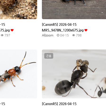
-15
[CanonR5] 2026-04-15
75.jpg
MR5_9478N_1200x675.jpg
797
Allzoom
04-15
798
곤충
-15
[CanonR5] 2026-04-15