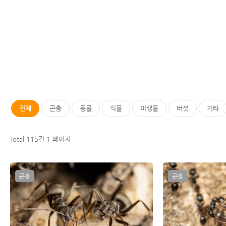
전체
곤충
동물
식물
미생물
버섯
기타
Total 115건
1 페이지
곤충
곤충