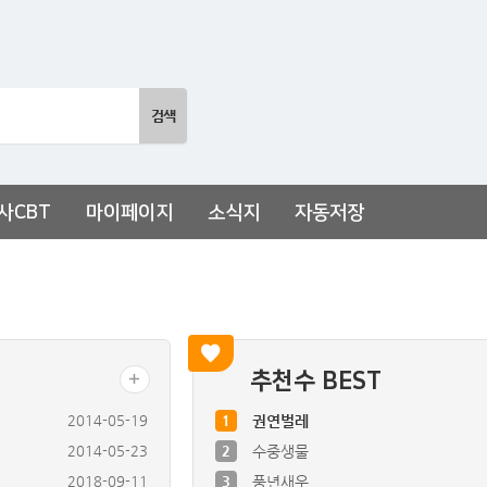
사CBT
마이페이지
소식지
자동저장
추천수 BEST
2014-05-19
1
권연벌레
2014-05-23
2
수중생물
2018-09-11
3
풍년새우