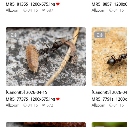
MR5_8135S_1200x675.jpg
MR5_8857_1200x6
Allzoom
04-15
687
Allzoom
04-15
곤충
곤충
[CanonR5] 2026-04-15
[CanonR5] 2026-04
MR5_7737S_1200x675.jpg
MR5_7791s_1200x
Allzoom
04-15
672
Allzoom
04-15