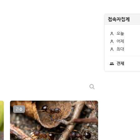
접속자집계
오늘
어제
최대
전체
곤충