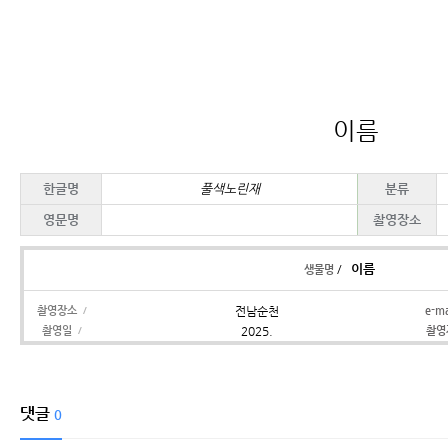
이름
한글명
풀색노린재
분류
영문명
촬영장소
이름
/
생물명
촬영장소
전남순천
e-m
/
촬영일
2025.
촬
/
댓글
0