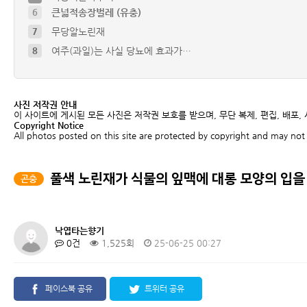
7
무당알노린재
8
여주(과일)는 사실 당뇨에 효과가…
9
배저녁나방 유충
10
풀색노린재약충 ( Nezara a…
4
청솔귀뚜라미
사진 저작권 안내
5
참긴더듬이잎벌레
이 사이트에 게시된 모든 사진은 저작권 보호를 받으며, 무단 복제, 편집, 배포,
Copyright Notice
6
큰넓적송장벌레 (유충)
All photos posted on this site are protected by copyright and may not 
풀색 노린재가 식물의 잎맥에 대롱 모양의 입을
곤충
낙엽타는향기
0건
1,525회
25-06-25 00:27
페이스북 공유
트위터 공유