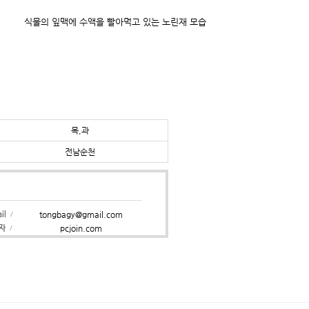
식물의 잎맥에 수액을 빨아먹고 있는 노린재 모습
목,과
전남순천
ail
tongbagy@gmail.com
/
영자
pcjoin.com
/