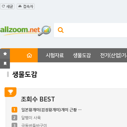
새글
접속자
시험자료
생물도감
전기(산업)기
생물도감
조회수 BEST
1
일본왕개미(검정왕개미)개미 근황 …
2
달팽이 사육
3
극동버들바구미