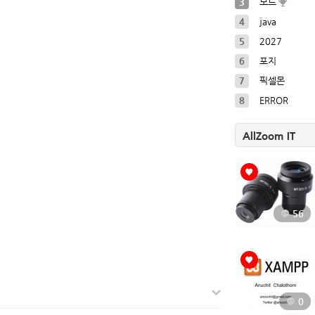
3
모드
4
java
5
2027
6
포지
7
픽셀몬
8
ERROR
AllZoom IT
56
0