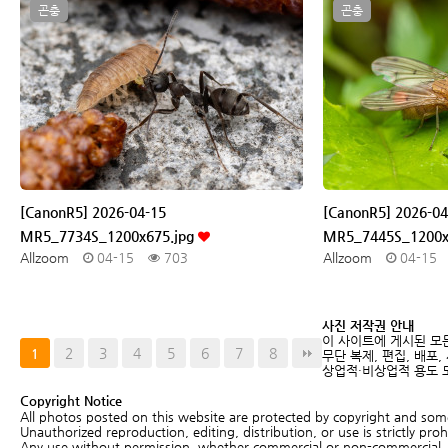
곤충
곤충
[CanonR5] 2026-04-15
[CanonR5] 2026-04
MR5_7734S_1200x675.jpg
MR5_7445S_1200x
Allzoom
04-15
703
Allzoom
04-15
사진 저작권 안내
이 사이트에 게시된 모
2
3
4
5
6
7
8
1
무단 복제, 편집, 배포,
상업적·비상업적 용도 모
Copyright Notice
All photos posted on this website are protected by copyright and so
Unauthorized reproduction, editing, distribution, or use is strictly proh
Any use without permission, whether commercial or non-commercial, ma